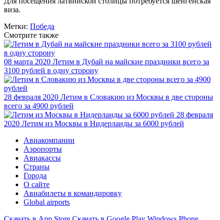
Для посещения латвийской столицы потребуется шенгенская
виза.
Метки:
Победа
Смотрите также
08 марта 2020
Летим в Дубай на майские праздники всего за
3100 рублей в одну сторону
28 февраля 2020
Летим в Словакию из Москвы в две стороны
всего за 4900 рублей
28 февраля
2020
Летим из Москвы в Нидерланды за 6000 рублей
Авиакомпании
Аэропорты
Авиакассы
Страны
Города
О сайте
Авиабилеты в командировку
Global airports
Скачать в
App Store
Скачать в
Google Play
Windows Phone